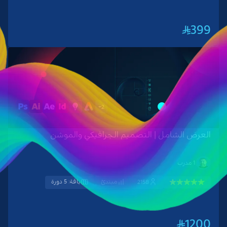
399
2+
العرض الشامل | التصميم الجرافيكي والموشن
1 مدرب
مبتدئ
باقة: 5 دورة
2158
1200