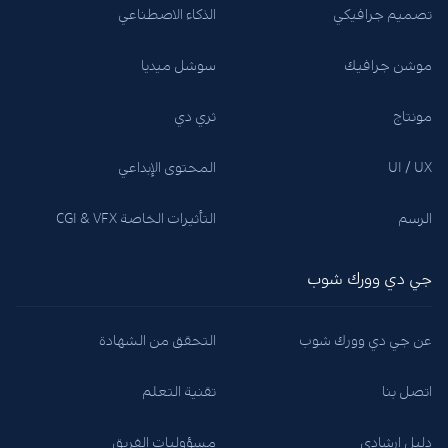
تصميم جرافيكي
الذكاء الاصطناعي
موشن جرافيك
سوشل ميديا
مونتاج
ثري دي
UI / UX
المحتوى الإبداعي
الرسم
التأثيرات الخاصة CGI & VFX
جي دي وورك شوب
عن جي دي وورك شوب
التحقق من الشهادة
اتصل بنا
تقنية التعلم
دليل ارشادي
مسؤوليات الفريق