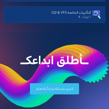
التأثيرات الخاصة CGI & VFX
1 دورات
ــأطلق ابداعكــ
انشئ حسابك و ابدأ بالتعلم