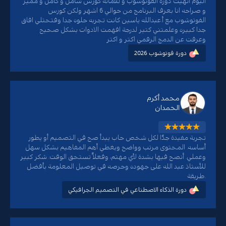
اليوم انهيت دورة الفوتوشوب و للأمانه كورس شامل و كامل و مميز
و صراحه انا بعرف البرنامج من حوالي 6 اشهر ولكن كورس
الفوتوشوب مع أ.عبدالله ياسين كانت تجربه حلوه جدا وفتحتلي افاق
جدا كبيره وعلمتني كتير لدرجة افهمت الادوات بشكل صحيح
وعرفت عن الدمج الرقمي اكتر و اكتر
دورة فوتوشوب 2026
محمد أكرم
الحمدان
تجربة مفيدة جدًا لكل شخص حاب يبدأ صح في التصميم أو يطور
أساسه. المحتوى مرتب وواضح ويغطي أهم المفاهيم بشكل سهل
وعملي. أنصح فيها بشدة لأي مهتم، وفعلاً تستحق الوقت. شكر كبير
للأستاذ عبد الله على جهوده وحرصه في توصيل المعلومة بأفضل
طريقة.
دورة الذكاء الاصطناعي في التصميم الجرافيكي