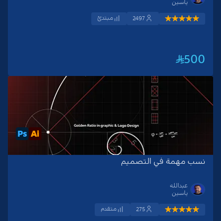
ياسين
مبتدئ
2497
500
نسب مهمة في التصميم
عبدالله
ياسين
متقدم
275